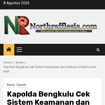
Skip
8 Agustus 2026
to
content
Primary
Menu
Home
Berita
Kapolda Bengkulu Cek Sistem Keamanan dan Evakuasi di Bencoolen
Mall
Berita
Daerah
Kapolda Bengkulu Cek
Sistem Keamanan dan