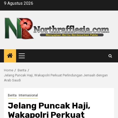
Skip
9 Agustus 2026
to
content
Primary
Menu
Home
Berita
Jelang Puncak Haji, Wakapolri Perkuat Perlindungan Jemaah dengan
Arab Saudi
Berita
Internasional
Jelang Puncak Haji,
Wakapolri Perkuat