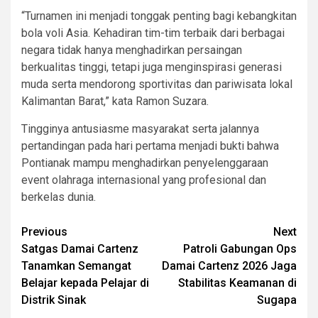
“Turnamen ini menjadi tonggak penting bagi kebangkitan
bola voli Asia. Kehadiran tim-tim terbaik dari berbagai
negara tidak hanya menghadirkan persaingan
berkualitas tinggi, tetapi juga menginspirasi generasi
muda serta mendorong sportivitas dan pariwisata lokal
Kalimantan Barat,” kata Ramon Suzara.
Tingginya antusiasme masyarakat serta jalannya
pertandingan pada hari pertama menjadi bukti bahwa
Pontianak mampu menghadirkan penyelenggaraan
event olahraga internasional yang profesional dan
berkelas dunia.
Post
Previous
Next
Satgas Damai Cartenz
Patroli Gabungan Ops
navigation
Tanamkan Semangat
Damai Cartenz 2026 Jaga
Belajar kepada Pelajar di
Stabilitas Keamanan di
Distrik Sinak
Sugapa