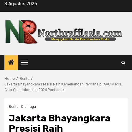
Skip
8 Agustus 2026
to
content
Primary
Menu
Home
Berita
Jakarta Bhayangkara Presisi Raih Kemenangan Perdana di AVC Men’s
Club Championship 2026 Pontianak
Berita
Olahraga
Jakarta Bhayangkara
Presisi Raih