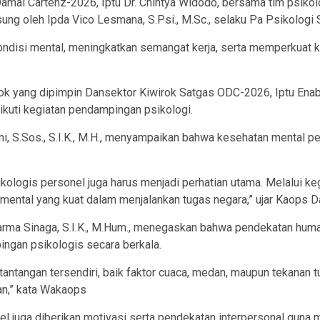
Damai Cartenz-2026, Iptu Dr. Chintya Widodo, bersama tim psik
ung oleh Ipda Vico Lesmana, S.Psi., M.Sc., selaku Pa Psikolog
ondisi mental, meningkatkan semangat kerja, serta memperkuat 
k yang dipimpin Dansektor Kiwirok Satgas ODC-2026, Iptu Enabel 
ikuti kegiatan pendampingan psikologi.
ni, S.Sos., S.I.K., M.H., menyampaikan bahwa kesehatan mental p
kologis personel juga harus menjadi perhatian utama. Melalui keg
 mental yang kuat dalam menjalankan tugas negara,” ujar Kaops 
rma Sinaga, S.I.K., M.Hum., menegaskan bahwa pendekatan huma
ingan psikologis secara berkala.
ntangan tersendiri, baik faktor cuaca, medan, maupun tekanan tug
gan,” kata Wakaops
l juga diberikan motivasi serta pendekatan interpersonal guna 