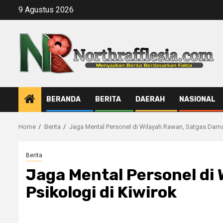
Skip
9 Agustus 2026
to
content
BERANDA
BERITA
DAERAH
NASIONAL
Home
Berita
Jaga Mental Personel di Wilayah Rawan, Satgas Damai
Berita
Jaga Mental Personel di
Psikologi di Kiwirok