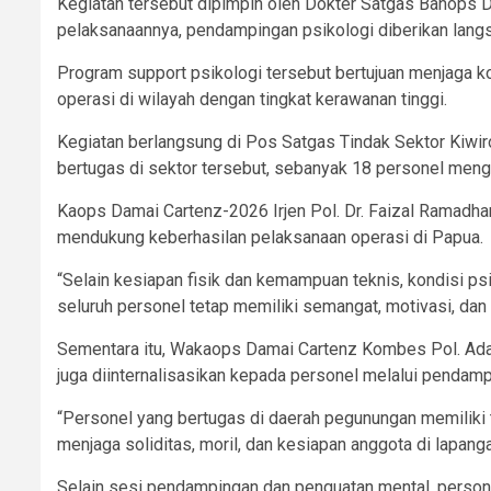
Kegiatan tersebut dipimpin oleh Dokter Satgas Banops 
pelaksanaannya, pendampingan psikologi diberikan langs
Program support psikologi tersebut bertujuan menjaga k
operasi di wilayah dengan tingkat kerawanan tinggi.
Kegiatan berlangsung di Pos Satgas Tindak Sektor Kiwiro
bertugas di sektor tersebut, sebanyak 18 personel meng
Kaops Damai Cartenz-2026 Irjen Pol. Dr. Faizal Ramadha
mendukung keberhasilan pelaksanaan operasi di Papua.
“Selain kesiapan fisik dan kemampuan teknis, kondisi psi
seluruh personel tetap memiliki semangat, motivasi, dan
Sementara itu, Wakaops Damai Cartenz Kombes Pol. Ada
juga diinternalisasikan kepada personel melalui pendamp
“Personel yang bertugas di daerah pegunungan memiliki ta
menjaga soliditas, moril, dan kesiapan anggota di lapan
Selain sesi pendampingan dan penguatan mental, persone