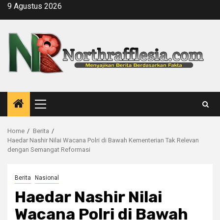
Skip
9 Agustus 2026
to
content
Primary
Menu
Home
Berita
Haedar Nashir Nilai Wacana Polri di Bawah Kementerian Tak Relevan
dengan Semangat Reformasi
Berita
Nasional
Haedar Nashir Nilai
Wacana Polri di Bawah