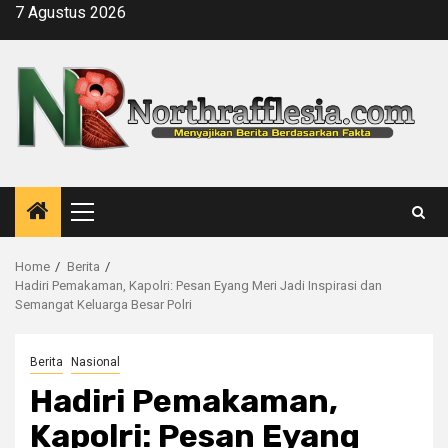
Skip
7 Agustus 2026
to
content
Primary
Menu
Home
Berita
Hadiri Pemakaman, Kapolri: Pesan Eyang Meri Jadi Inspirasi dan
Semangat Keluarga Besar Polri
Berita
Nasional
Hadiri Pemakaman,
Kapolri: Pesan Eyang