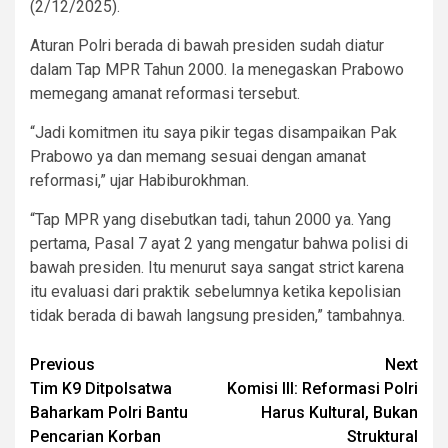
(2/12/2025).
Aturan Polri berada di bawah presiden sudah diatur
dalam Tap MPR Tahun 2000. Ia menegaskan Prabowo
memegang amanat reformasi tersebut.
“Jadi komitmen itu saya pikir tegas disampaikan Pak
Prabowo ya dan memang sesuai dengan amanat
reformasi,” ujar Habiburokhman.
“Tap MPR yang disebutkan tadi, tahun 2000 ya. Yang
pertama, Pasal 7 ayat 2 yang mengatur bahwa polisi di
bawah presiden. Itu menurut saya sangat strict karena
itu evaluasi dari praktik sebelumnya ketika kepolisian
tidak berada di bawah langsung presiden,” tambahnya.
Post
Previous
Next
Tim K9 Ditpolsatwa
Komisi III: Reformasi Polri
navigation
Baharkam Polri Bantu
Harus Kultural, Bukan
Pencarian Korban
Struktural