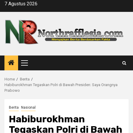
Skip
7 Agustus 2026
to
content
Primary
Menu
Home
Berita
Habiburokhman Tegaskan Polri di Bawah Presiden: Saya Orangnya
Prabowo
Berita
Nasional
Habiburokhman
Tegaskan Polri di Bawah