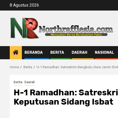
Skip
8 Agustus 2026
to
content
BERANDA
BERITA
DAERAH
NASIONAL
Home
Berita
H-1 Ramadhan: Satreskrim Bengkulu Utara Jamin Sto
Berita
Daerah
H-1 Ramadhan: Satreskr
Keputusan Sidang Isbat