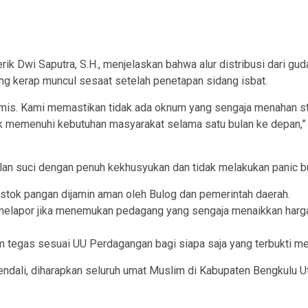
rik Dwi Saputra, S.H., menjelaskan bahwa alur distribusi dari gu
ang kerap muncul sesaat setelah penetapan sidang isbat.
is. Kami memastikan tidak ada oknum yang sengaja menahan sto
uk memenuhi kebutuhan masyarakat selama satu bulan ke depan,”
an suci dengan penuh kekhusyukan dan tidak melakukan panic b
a stok pangan dijamin aman oleh Bulog dan pemerintah daerah.
melapor jika menemukan pedagang yang sengaja menaikkan harga 
m tegas sesuai UU Perdagangan bagi siapa saja yang terbukti 
endali, diharapkan seluruh umat Muslim di Kabupaten Bengkulu U