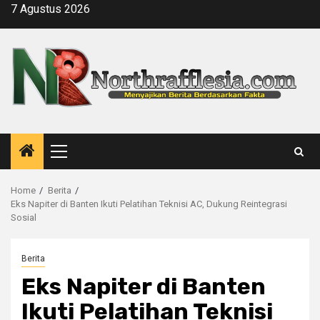
Skip
7 Agustus 2026
to
content
Primary
Menu
Home
Berita
Eks Napiter di Banten Ikuti Pelatihan Teknisi AC, Dukung Reintegrasi
Sosial
Berita
Eks Napiter di Banten
Ikuti Pelatihan Teknisi