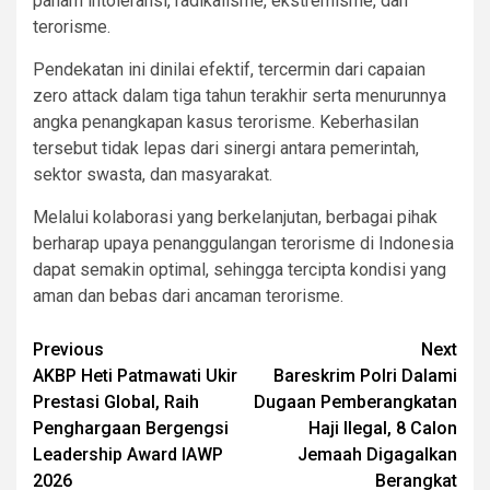
paham intoleransi, radikalisme, ekstremisme, dan
terorisme.
Pendekatan ini dinilai efektif, tercermin dari capaian
zero attack dalam tiga tahun terakhir serta menurunnya
angka penangkapan kasus terorisme. Keberhasilan
tersebut tidak lepas dari sinergi antara pemerintah,
sektor swasta, dan masyarakat.
Melalui kolaborasi yang berkelanjutan, berbagai pihak
berharap upaya penanggulangan terorisme di Indonesia
dapat semakin optimal, sehingga tercipta kondisi yang
aman dan bebas dari ancaman terorisme.
Post
Previous
Next
AKBP Heti Patmawati Ukir
Bareskrim Polri Dalami
navigation
Prestasi Global, Raih
Dugaan Pemberangkatan
Penghargaan Bergengsi
Haji Ilegal, 8 Calon
Leadership Award IAWP
Jemaah Digagalkan
2026
Berangkat