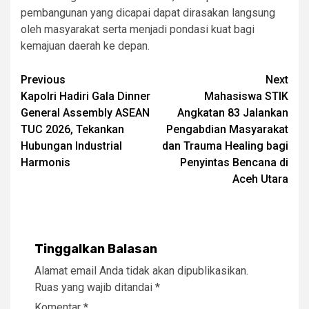
pembangunan yang dicapai dapat dirasakan langsung
oleh masyarakat serta menjadi pondasi kuat bagi
kemajuan daerah ke depan.
Post
Previous
Next
Kapolri Hadiri Gala Dinner
Mahasiswa STIK
navigation
General Assembly ASEAN
Angkatan 83 Jalankan
TUC 2026, Tekankan
Pengabdian Masyarakat
Hubungan Industrial
dan Trauma Healing bagi
Harmonis
Penyintas Bencana di
Aceh Utara
Tinggalkan Balasan
Alamat email Anda tidak akan dipublikasikan.
Ruas yang wajib ditandai
*
Komentar
*