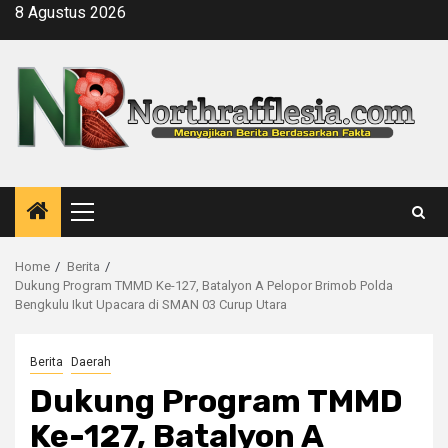
Skip
8 Agustus 2026
to
content
Primary
Menu
Home
Berita
Dukung Program TMMD Ke-127, Batalyon A Pelopor Brimob Polda
Bengkulu Ikut Upacara di SMAN 03 Curup Utara
Berita
Daerah
Dukung Program TMMD
Ke-127, Batalyon A