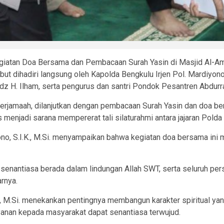
giatan Doa Bersama dan Pembacaan Surah Yasin di Masjid Al-A
 dihadiri langsung oleh Kapolda Bengkulu Irjen Pol. Mardiyono, 
adz H. Ilham, serta pengurus dan santri Pondok Pesantren Abdurr
berjamaah, dilanjutkan dengan pembacaan Surah Yasin dan doa be
 menjadi sarana mempererat tali silaturahmi antara jajaran Pold
no, S.I.K., M.Si. menyampaikan bahwa kegiatan doa bersama ini
ra senantiasa berada dalam lindungan Allah SWT, serta seluruh pe
rnya.
.K., M.Si. menekankan pentingnya membangun karakter spiritual ya
layanan kepada masyarakat dapat senantiasa terwujud.