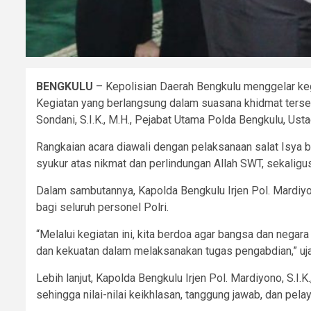
BENGKULU
– Kepolisian Daerah Bengkulu menggelar ke
Kegiatan yang berlangsung dalam suasana khidmat tersebut
Sondani, S.I.K., M.H., Pejabat Utama Polda Bengkulu, Ust
Rangkaian acara diawali dengan pelaksanaan salat Isya 
syukur atas nikmat dan perlindungan Allah SWT, sekaligus
Dalam sambutannya, Kapolda Bengkulu Irjen Pol. Mardiyo
bagi seluruh personel Polri.
“Melalui kegiatan ini, kita berdoa agar bangsa dan nega
dan kekuatan dalam melaksanakan tugas pengabdian,” uja
Lebih lanjut, Kapolda Bengkulu Irjen Pol. Mardiyono, S.I
sehingga nilai-nilai keikhlasan, tanggung jawab, dan pe