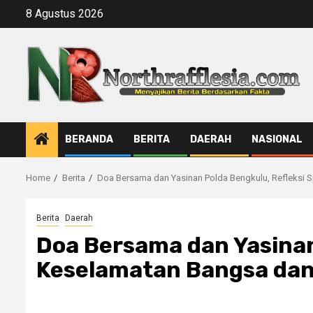
Skip
8 Agustus 2026
to
content
BERANDA
BERITA
DAERAH
NASIONAL
Home
Berita
Doa Bersama dan Yasinan Polda Bengkulu, Refleksi S
Berita
Daerah
Doa Bersama dan Yasinan 
Keselamatan Bangsa dan