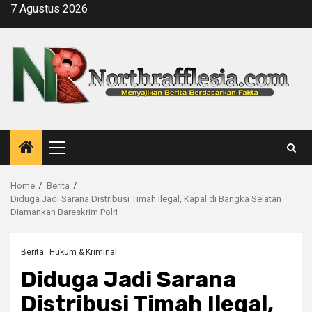
Skip
7 Agustus 2026
to
content
Primary
Menu
Home
Berita
Diduga Jadi Sarana Distribusi Timah Ilegal, Kapal di Bangka Selatan
Diamankan Bareskrim Polri
Berita
Hukum & Kriminal
Diduga Jadi Sarana
Distribusi Timah Ilegal,