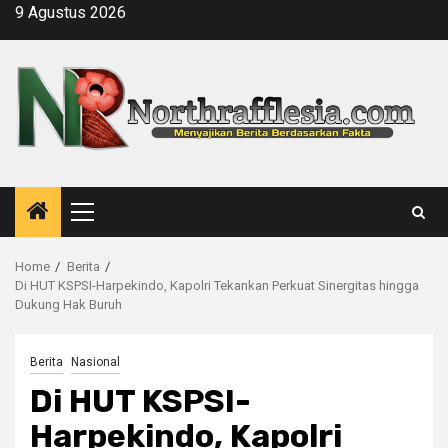
Skip
9 Agustus 2026
to
content
Primary
Menu
Home
Berita
Di HUT KSPSI-Harpekindo, Kapolri Tekankan Perkuat Sinergitas hingga
Dukung Hak Buruh
Berita
Nasional
Di HUT KSPSI-
Harpekindo, Kapolri