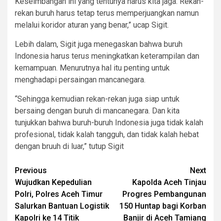
Keseimbangan ini yang tentunya harus kita jaga. Rekan-
rekan buruh harus tetap terus memperjuangkan namun
melalui koridor aturan yang benar,” ucap Sigit.
Lebih dalam, Sigit juga menegaskan bahwa buruh
Indonesia harus terus meningkatkan keterampilan dan
kemampuan. Menurutnya hal itu penting untuk
menghadapi persaingan mancanegara.
“Sehingga kemudian rekan-rekan juga siap untuk
bersaing dengan buruh di mancanegara. Dan kita
tunjukkan bahwa buruh-buruh Indonesia juga tidak kalah
profesional, tidak kalah tangguh, dan tidak kalah hebat
dengan bruuh di luar,” tutup Sigit
Post
Previous
Next
Wujudkan Kepedulian
Kapolda Aceh Tinjau
navigation
Polri, Polres Aceh Timur
Progres Pembangunan
Salurkan Bantuan Logistik
150 Huntap bagi Korban
Kapolri ke 14 Titik
Banjir di Aceh Tamiang