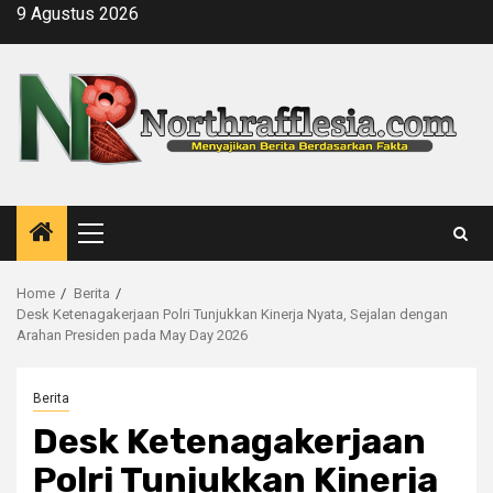
Skip
9 Agustus 2026
to
content
Primary
Menu
Home
Berita
Desk Ketenagakerjaan Polri Tunjukkan Kinerja Nyata, Sejalan dengan
Arahan Presiden pada May Day 2026
Berita
Desk Ketenagakerjaan
Polri Tunjukkan Kinerja