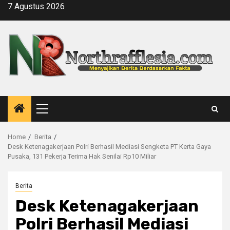
Skip
7 Agustus 2026
to
content
Primary
Menu
Home
Berita
Desk Ketenagakerjaan Polri Berhasil Mediasi Sengketa PT Kerta Gaya
Pusaka, 131 Pekerja Terima Hak Senilai Rp10 Miliar
Berita
Desk Ketenagakerjaan
Polri Berhasil Mediasi