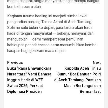
mental dan psikologis masyarakat agar mampu bangkit
kembali secara utuh.
Kegiatan trauma healing ini menjadi simbol awal
pengabdian panjang Taruna Akpol di Aceh Tamiang.
Selama satu bulan ke depan, para taruna akan terus
hadir di tengah masyarakat — bekerja, melayani, dan
menguatkan — demi mempercepat pemulihan
kehidupan pascabencana serta menumbuhkan kembali
harapan bagi generasi masa depan.
Post
Previous
Next
Buku “Rasa Bhayangkara
Kapolda Aceh Tinjau
navigation
Nusantara” Versi Bahasa
Sumur Bor Bantuan Polri
Inggris Hadir di WEF
di Aceh Tamiang, Pastikan
Swiss 2026, Perkuat
Masih Berfungsi dan
Diplomasi Presiden
Bermanfaat