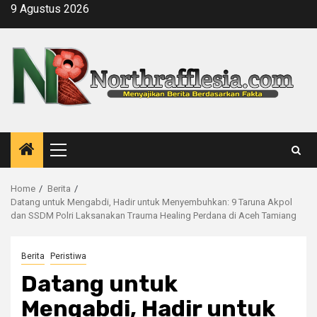
Skip
9 Agustus 2026
to
content
Primary
Menu
Home
Berita
Datang untuk Mengabdi, Hadir untuk Menyembuhkan: 9 Taruna Akpol
dan SSDM Polri Laksanakan Trauma Healing Perdana di Aceh Tamiang
Berita
Peristiwa
Datang untuk
Mengabdi, Hadir untuk