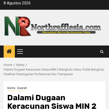
Skip
8 Agustus 2026
to
content
Primary
Menu
Home
Berita
Dalami Dugaan Keracunan Siswa MIN 2 Bengkulu Utara, Polda Bengkulu
Pastikan Penanganan Profesional dan Transparan
Berita
Daerah
Dalami Dugaan
Keracunan Siswa MIN 2