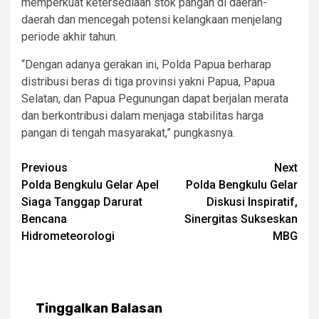
memperkuat ketersediaan stok pangan di daerah-
daerah dan mencegah potensi kelangkaan menjelang
periode akhir tahun.
“Dengan adanya gerakan ini, Polda Papua berharap
distribusi beras di tiga provinsi yakni Papua, Papua
Selatan, dan Papua Pegunungan dapat berjalan merata
dan berkontribusi dalam menjaga stabilitas harga
pangan di tengah masyarakat,” pungkasnya.
Post
Previous
Next
Polda Bengkulu Gelar Apel
Polda Bengkulu Gelar
navigation
Siaga Tanggap Darurat
Diskusi Inspiratif,
Bencana
Sinergitas Sukseskan
Hidrometeorologi
MBG
Tinggalkan Balasan