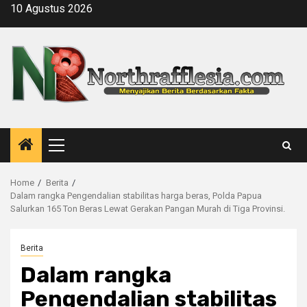
Skip
10 Agustus 2026
to
content
Primary
Menu
Home
Berita
Dalam rangka Pengendalian stabilitas harga beras, Polda Papua
Salurkan 165 Ton Beras Lewat Gerakan Pangan Murah di Tiga Provinsi.
Berita
Dalam rangka
Pengendalian stabilitas