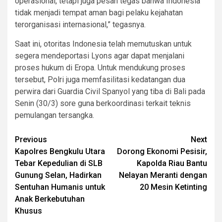
operasional, tetapi juga pesan tegas bahwa Indonesia
tidak menjadi tempat aman bagi pelaku kejahatan
terorganisasi internasional,” tegasnya.
Saat ini, otoritas Indonesia telah memutuskan untuk
segera mendeportasi Lyons agar dapat menjalani
proses hukum di Eropa. Untuk mendukung proses
tersebut, Polri juga memfasilitasi kedatangan dua
perwira dari Guardia Civil Spanyol yang tiba di Bali pada
Senin (30/3) sore guna berkoordinasi terkait teknis
pemulangan tersangka.
Post
Previous
Next
Kapolres Bengkulu Utara
Dorong Ekonomi Pesisir,
navigation
Tebar Kepedulian di SLB
Kapolda Riau Bantu
Gunung Selan, Hadirkan
Nelayan Meranti dengan
Sentuhan Humanis untuk
20 Mesin Ketinting
Anak Berkebutuhan
Khusus