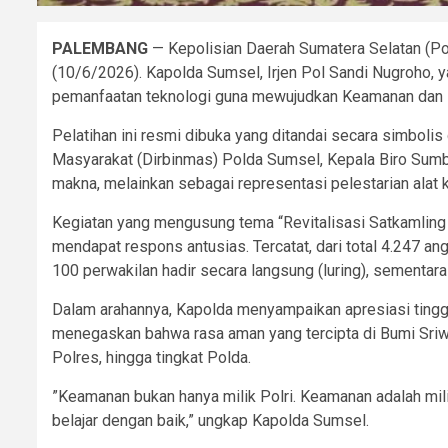
PALEMBANG
— Kepolisian Daerah Sumatera Selatan (P
(10/6/2026). Kapolda Sumsel, Irjen Pol Sandi Nugroho, y
pemanfaatan teknologi guna mewujudkan Keamanan dan K
​Pelatihan ini resmi dibuka yang ditandai secara simbo
Masyarakat (Dirbinmas) Polda Sumsel, Kepala Biro Sumb
makna, melainkan sebagai representasi pelestarian ala
​Kegiatan yang mengusung tema “Revitalisasi Satkamlin
mendapat respons antusias. Tercatat, dari total 4.247 a
100 perwakilan hadir secara langsung (luring), sementara 1
​Dalam arahannya, Kapolda menyampaikan apresiasi tinggi
menegaskan bahwa rasa aman yang tercipta di Bumi Sriwij
Polres, hingga tingkat Polda.
​”Keamanan bukan hanya milik Polri. Keamanan adalah mili
belajar dengan baik,” ungkap Kapolda Sumsel.