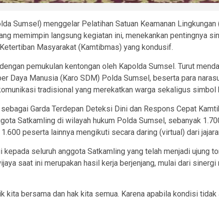
olda Sumsel) menggelar Pelatihan Satuan Keamanan Lingkungan 
ang memimpin langsung kegiatan ini, menekankan pentingnya siner
etertiban Masyarakat (Kamtibmas) yang kondusif.
lis dengan pemukulan kentongan oleh Kapolda Sumsel. Turut mend
er Daya Manusia (Karo SDM) Polda Sumsel, beserta para narasu
t komunikasi tradisional yang merekatkan warga sekaligus simb
g sebagai Garda Terdepan Deteksi Dini dan Respons Cepat Kamtib
nggota Satkamling di wilayah hukum Polda Sumsel, sebanyak 1.700 
.600 peserta lainnya mengikuti secara daring (virtual) dari jajara
 kepada seluruh anggota Satkamling yang telah menjadi ujung tom
aya saat ini merupakan hasil kerja berjenjang, mulai dari siner
k kita bersama dan hak kita semua. Karena apabila kondisi tidak