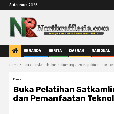
Skip
8 Agustus 2026
to
content
BERANDA
BERITA
DAERAH
NASIONAL
Home
Berita
Buka Pelatihan Satkamling 2026, Kapolda Sumsel T
Berita
Buka Pelatihan Satkaml
dan Pemanfaatan Teknol