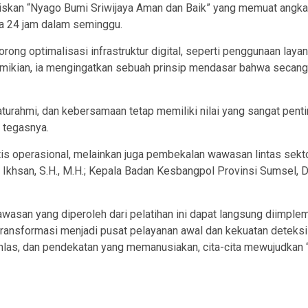
rtuliskan “Nyago Bumi Sriwijaya Aman dan Baik” yang memuat angk
ma 24 jam dalam seminggu.
ng optimalisasi infrastruktur digital, seperti penggunaan layan
mikian, ia mengingatkan sebuah prinsip mendasar bahwa secanggi
aturahmi, dan kebersamaan tetap memiliki nilai yang sangat pe
” tegasnya.
ktis operasional, melainkan juga pembekalan wawasan lintas sekt
Ikhsan, S.H., M.H.; Kepala Badan Kesbangpol Provinsi Sumsel, Dr
asan yang diperoleh dari pelatihan ini dapat langsung diimplem
ransformasi menjadi pusat pelayanan awal dan kekuatan deteksi 
khlas, dan pendekatan yang memanusiakan, cita-cita mewujudkan 