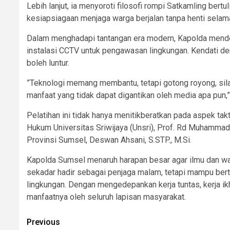
​Lebih lanjut, ia menyoroti filosofi rompi Satkamling be
kesiapsiagaan menjaga warga berjalan tanpa henti sela
​Dalam menghadapi tantangan era modern, Kapolda mendoro
instalasi CCTV untuk pengawasan lingkungan. Kendati de
boleh luntur.
​”Teknologi memang membantu, tetapi gotong royong, sil
manfaat yang tidak dapat digantikan oleh media apa pun,
​Pelatihan ini tidak hanya menitikberatkan pada aspek ta
Hukum Universitas Sriwijaya (Unsri), Prof. Rd Muhammad 
Provinsi Sumsel, Deswan Ahsani, S.STP., M.Si.
​Kapolda Sumsel menaruh harapan besar agar ilmu dan waw
sekadar hadir sebagai penjaga malam, tetapi mampu bert
lingkungan. Dengan mengedepankan kerja tuntas, kerja i
manfaatnya oleh seluruh lapisan masyarakat.
Post
Previous