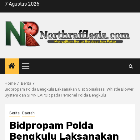
Skip
7 Agustus 2026
to
content
Primary
Menu
Home
Berita
Bidpropam Polda Bengkulu Laksanakan Giat Sosialisasi Whistle Blower
System dan SP4N LAPOR pada Personel Polda Bengkulu
Berita
Daerah
Bidpropam Polda
Bengkulu Laksanakan