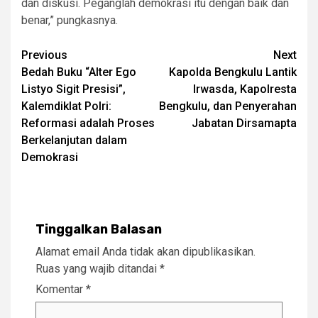
dan diskusi. Peganglah demokrasi itu dengan baik dan
benar,” pungkasnya.
Post
Previous
Next
Bedah Buku “Alter Ego
Kapolda Bengkulu Lantik
navigation
Listyo Sigit Presisi”,
Irwasda, Kapolresta
Kalemdiklat Polri:
Bengkulu, dan Penyerahan
Reformasi adalah Proses
Jabatan Dirsamapta
Berkelanjutan dalam
Demokrasi
Tinggalkan Balasan
Alamat email Anda tidak akan dipublikasikan.
Ruas yang wajib ditandai
*
Komentar
*