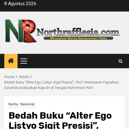
Skip
8 Agustus 2026
to
content
Primary
Menu
Home
Berita
Bedah Buku “Alter Ego Listyo Sigit Presisi”, Prof. Hermawan Paparkan
Dinamika Kebijakan Kapolri di Tengah Reformasi Polri
Berita
Nasional
Bedah Buku “Alter Ego
Listyo Sigit Presisi”,