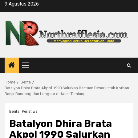
Skip
9 Agustus 2026
to
content
Primary
Menu
Home
Berita
Batalyon Dhira Brata Akpol 1990 Salurkan Bantuan Besar untuk Korban
Banjir Bandang dan Longsor di Aceh Tamiang
Berita
Peristiwa
Batalyon Dhira Brata
Akpol 1990 Salurkan