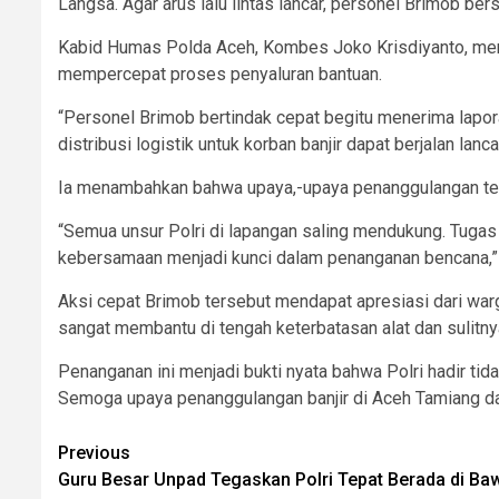
Langsa. Agar arus lalu lintas lancar, personel Brimob b
Kabid Humas Polda Aceh, Kombes Joko Krisdiyanto, meng
mempercepat proses penyaluran bantuan.
“Personel Brimob bertindak cepat begitu menerima lapor
distribusi logistik untuk korban banjir dapat berjalan la
Ia menambahkan bahwa upaya,-upaya penanggulangan teru
“Semua unsur Polri di lapangan saling mendukung. Tugas
kebersamaan menjadi kunci dalam penanganan bencana,” 
Aksi cepat Brimob tersebut mendapat apresiasi dari war
sangat membantu di tengah keterbatasan alat dan sulitnya 
Penanganan ini menjadi bukti nyata bahwa Polri hadir ti
Semoga upaya penanggulangan banjir di Aceh Tamiang dan
Post
Previous
Guru Besar Unpad Tegaskan Polri Tepat Berada di Ba
navigation