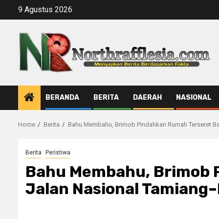
Skip
9 Agustus 2026
to
content
BERANDA
BERITA
DAERAH
NASIONAL
Home
Berita
Bahu Membahu, Brimob Pindahkan Rumah Terseret Ban
Berita
Peristiwa
Bahu Membahu, Brimob Pi
Jalan Nasional Tamiang