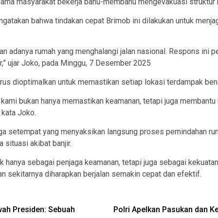
ersama masyarakat bekerja bahu-membahu mengevakuasi struktur ru
atakan bahwa tindakan cepat Brimob ini dilakukan untuk menjag
an adanya rumah yang menghalangi jalan nasional. Respons ini p
ncar,” ujar Joko, pada Minggu, 7 Desember 2025
s dioptimalkan untuk memastikan setiap lokasi terdampak benca
 kami bukan hanya memastikan keamanan, tetapi juga membantu m
kata Joko.
ga setempat yang menyaksikan langsung proses pemindahan rumah
situasi akibat banjir.
dak hanya sebagai penjaga keamanan, tetapi juga sebagai kekuata
 sekitarnya diharapkan berjalan semakin cepat dan efektif.
wah Presiden: Sebuah
Polri Apelkan Pasukan dan K