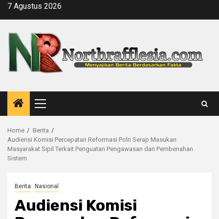
Skip
7 Agustus 2026
to
content
Primary
Menu
Home
Berita
Audiensi Komisi Percepatan Reformasi Polri Serap Masukan
Masyarakat Sipil Terkait Penguatan Pengawasan dan Pembenahan
Sistem
Berita
Nasional
Audiensi Komisi