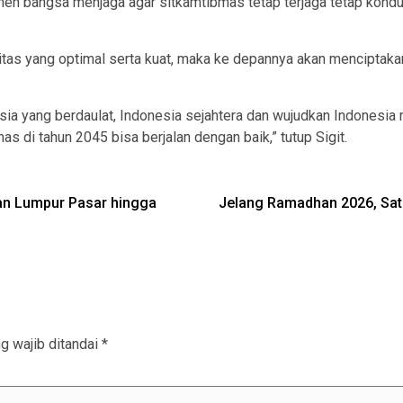
emen bangsa menjaga agar sitkamtibmas tetap terjaga tetap kond
isitas yang optimal serta kuat, maka ke depannya akan mencipta
ia yang berdaulat, Indonesia sejahtera dan wujudkan Indonesia m
di tahun 2045 bisa berjalan dengan baik,” tutup Sigit.
kan Lumpur Pasar hingga
Jelang Ramadhan 2026, Sat
g wajib ditandai
*