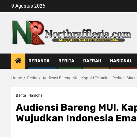
Skip
9 Agustus 2026
to
content
BERANDA
BERITA
DAERAH
NASIONAL
Home
Berita
Audiensi Bareng MUI, Kapolri Tekankan Perkuat Sine
Berita
Nasional
Audiensi Bareng MUI, Ka
Wujudkan Indonesia Ema