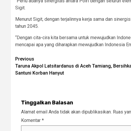
“Perlu adanya sinergitas antara Polri dengan seluruh el
Sigit.
Menurut Sigit, dengan terjalinnya kerja sama dan sinerg
tahun 2045.
“Dengan cita-cira kita bersama untuk mewujudkan Indones
mencapai apa yang diharapkan mewujudkan Indonesia Emas 
Post
Previous
Taruna Akpol Latsitardanus di Aceh Tamiang, Bersih
navigation
Santuni Korban Hanyut
Tinggalkan Balasan
Alamat email Anda tidak akan dipublikasikan.
Ruas yan
Komentar
*