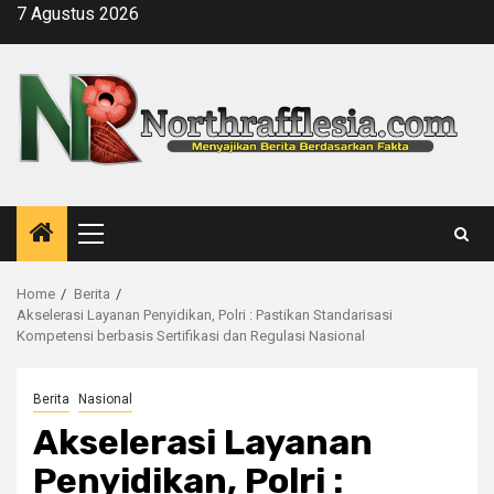
Skip
7 Agustus 2026
to
content
Primary
Menu
Home
Berita
Akselerasi Layanan Penyidikan, Polri : Pastikan Standarisasi
Kompetensi berbasis Sertifikasi dan Regulasi Nasional
Berita
Nasional
Akselerasi Layanan
Penyidikan, Polri :