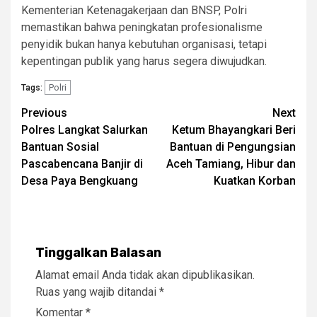
Kementerian Ketenagakerjaan dan BNSP, Polri
memastikan bahwa peningkatan profesionalisme
penyidik bukan hanya kebutuhan organisasi, tetapi
kepentingan publik yang harus segera diwujudkan.
Polri
Tags:
Post
Previous
Next
Polres Langkat Salurkan
Ketum Bhayangkari Beri
navigation
Bantuan Sosial
Bantuan di Pengungsian
Pascabencana Banjir di
Aceh Tamiang, Hibur dan
Desa Paya Bengkuang
Kuatkan Korban
Tinggalkan Balasan
Alamat email Anda tidak akan dipublikasikan.
Ruas yang wajib ditandai
*
Komentar
*