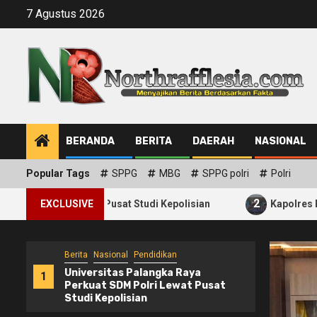
Skip
7 Agustus 2026
to
content
BERANDA
BERITA
DAERAH
NASIONAL
Popular Tags
SPPG
MBG
SPPG polri
Polri
2
wat Pusat Studi Kepolisian
EXCLUSIVE
Kapolres Bengkulu Utara Ku
Berita
Nasional
Pendidikan
Universitas Palangka Raya
1
Perkuat SDM Polri Lewat Pusat
Studi Kepolisian