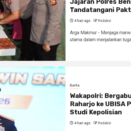
Jajaran Polres Be
Tandatangani Pakt
4 hari ago
Redaksi
Arga Makmur - Menjaga marwah
utama dalam menjalankan tuga
Berita
Wakapolri: Bergabu
Raharjo ke UBISA P
Studi Kepolisian
4 hari ago
Redaksi