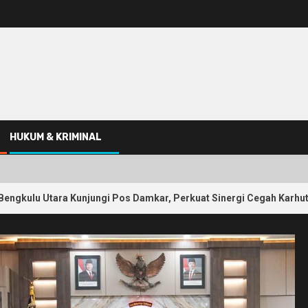
HUKUM & KRIMINAL
3
njungi Pos Damkar, Perkuat Sinergi Cegah Karhutla
PE