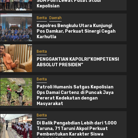
SDM Polri Lewat Pusat Studi
Kepolisian
Berita
Daerah
Kapolres Bengkulu Utara Kunjungi
Pos Damkar, Perkuat Sinergi Cegah
Karhutla
Berita
PENGGANTIAN KAPOLRI”KOMPETENSI
ABSOLUT PRESIDEN”
Berita
Patroli Humanis Satgas Kepolisian
Ops Damai Cartenz di Puncak Jaya
Berita
Pererat Kedekatan dengan
Masyarakat
PENGGANTIAN KAPOLRI”KOMPETENSI
ABSOLUT PRESIDEN”
Berita
Di Balik Pengabdian Lebih dari 1.000
22 jam ago
Redaksi
Taruna, 71 Taruni Akpol Perkuat
Pembentukan Karakter Siswa