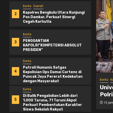
Berita
Daerah
Kapolres Bengkulu Utara Kunjungi
2
Pos Damkar, Perkuat Sinergi
Cegah Karhutla
Berita
PENGGANTIAN
3
KAPOLRI”KOMPETENSI ABSOLUT
PRESIDEN”
Berita
Patroli Humanis Satgas
4
Kepolisian Ops Damai Cartenz di
Puncak Jaya Pererat Kedekatan
didikan
Berita
D
dengan Masyarakat
s Palangka Raya Perkuat SDM
Kapo
Berita
t Pusat Studi Kepolisian
Damk
Di Balik Pengabdian Lebih dari
5
1.000 Taruna, 71 Taruni Akpol
daksi
19 jam
Perkuat Pembentukan Karakter
Siswa Sekolah Rakyat