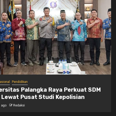
aerah
lres Bengkulu Utara Kunjungi Pos
ar, Perkuat Sinergi Cegah Karhutla
 ago
Redaksi